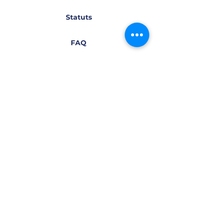
Statuts
FAQ
U-Pass
Régime de santé et dentaire
Aide d'urgence
Clubs
Événements
Actualités et annonces
Emplois et bénévolat