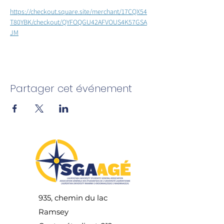
https://checkout.square.site/merchant/17CQX54
T80YBK/checkout/QYFOQGU42AFVOUS4K57GSA
JM
Partager cet événement
935, chemin du lac
Ramsey